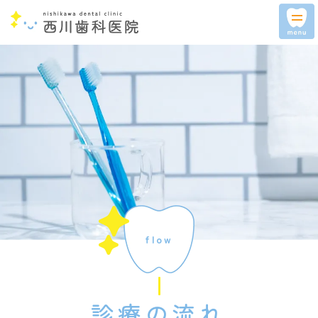
tog
nav
flow
診療の流れ